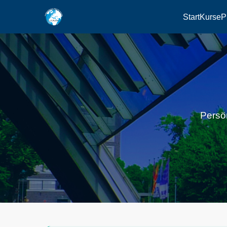
Start
Kurse
P
Persö