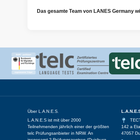
Das gesamte Team von LANES Germany wünsc
Über L.A.N.E.S.
L.A.N.E.
L.A.N.E.S ist mit über 2000
TECT
Teilnehmenden jährlich einer der größten
142 a Et
telc Prüfungsanbieter in NRW. An
47057 Du
insgesamt 2 Prüfungszentren (Duisburg