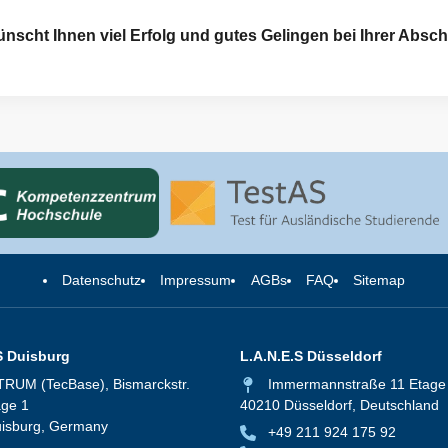
ht Ihnen viel Erfolg und gutes Gelingen bei Ihrer Absch
Datenschutz
Impressum
AGBs
FAQ
Sitemap
S Duisburg
L.A.N.E.S Düsseldorf
RUM (TecBase), Bismarckstr.
Immermannstraße 11 Etage
age 1
40210 Düsseldorf, Deutschland
isburg, Germany
+49 211 924 175 92