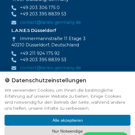
+49 203 306 175 0
+49 203 395 8839 53
contact@lanes-germany.de
L.A.N.E.S Düsseldorf
Immermannstraße 11 Etage 3
40210 Düsseldorf, Deutschland
+49 211 924 175 92
+49 203 395 8839 53
contact@lanes-germany.de
Newsletter
🍪 Datenschutzeinstellungen
Möchten Sie regelmäßig über Angebote und
Wir verwenden Cookies, um Ihnen die bestmögliche
Rabattaktionen informiert werden, dann melden
Erfahrung auf unserer Website zu bieten. Einige Cookies
Sie sich mit Ihrer E‑Mail‑Adresse dafür hier an.
sind notwendig für den Betrieb der Seite, während andere
→
uns helfen, unsere Inhalte zu verbessern.
Alle akzeptieren
Nur Notwendige