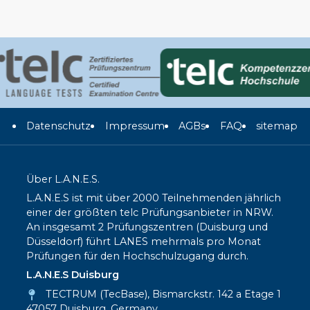
Datenschutz
Impressum
AGBs
FAQ
sitemap
Über L.A.N.E.S.
L.A.N.E.S ist mit über 2000 Teilnehmenden jährlich
einer der größten telc Prüfungsanbieter in NRW.
An insgesamt 2 Prüfungszentren (Duisburg und
Düsseldorf) führt LANES mehrmals pro Monat
Prüfungen für den Hochschulzugang durch.
L.A.N.E.S Duisburg
TECTRUM (TecBase), Bismarckstr. 142 a Etage 1
47057 Duisburg, Germany