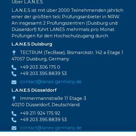
Über L.A.N.E.S.
L.A.N.E.S ist mit über 2000 Teilnehmenden jährlich
einer der größten telc Prüfungsanbieter in NRW.
An insgesamt 2 Prüfungszentren (Duisburg und
Düsseldorf) führt LANES mehrmals pro Monat
Prüfungen für den Hochschulzugang durch.
L.A.N.E.S Duisburg
TECTRUM (TecBase), Bismarckstr. 142 a Etage 1
47057 Duisburg, Germany
+49 203 306 175 0
+49 203 395 8839 53
contact@lanes-germany.de
L.A.N.E.S Düsseldorf
Immermannstraße 11 Etage 3
40210 Düsseldorf, Deutschland
+49 211 924 175 92
+49 203 395 8839 53
contact@lanes-germany.de