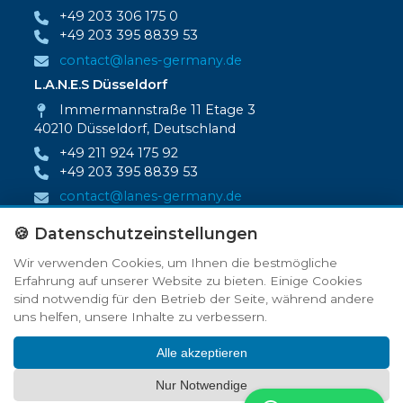
+49 203 306 175 0
+49 203 395 8839 53
contact@lanes-germany.de
L.A.N.E.S Düsseldorf
Immermannstraße 11 Etage 3
40210 Düsseldorf, Deutschland
+49 211 924 175 92
+49 203 395 8839 53
contact@lanes-germany.de
Newsletter
🍪 Datenschutzeinstellungen
Möchten Sie regelmäßig über Angebote und
Wir verwenden Cookies, um Ihnen die bestmögliche
Rabattaktionen informiert werden, dann melden
Erfahrung auf unserer Website zu bieten. Einige Cookies
Sie sich mit Ihrer E‑Mail‑Adresse dafür hier an.
sind notwendig für den Betrieb der Seite, während andere
→
uns helfen, unsere Inhalte zu verbessern.
Alle akzeptieren
Nur Notwendige
Urheberrechte © 2013 – 2025 L.A.N.E.S – Alle Rechte vorbehalten.