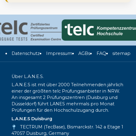
Datenschutz
Impressum
AGBs
FAQ
sitemap
Über L.A.N.E.S.
L.A.N.E.S ist mit über 2000 Teilnehmenden jährlich
einer der größten telc Prüfungsanbieter in NRW.
An insgesamt 2 Prüfungszentren (Duisburg und
Düsseldorf) führt LANES mehrmals pro Monat
Prüfungen für den Hochschulzugang durch.
L.A.N.E.S Duisburg
TECTRUM (TecBase), Bismarckstr. 142 a Etage 1
47057 Duisburg, Germany